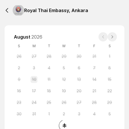
Royal Thai Embassy, Ankara
August
2026
S
M
T
W
T
F
S
26
27
28
29
30
31
1
2
3
4
5
6
7
8
9
10
11
12
13
14
15
16
17
18
19
20
21
22
23
24
25
26
27
28
29
30
31
1
2
3
4
5